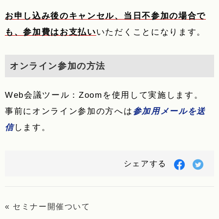
お申し込み後のキャンセル、当日不参加の場合で
も、参加費はお支払い
いただくことになります。
オンライン参加の方法
Web会議ツール：Zoomを使用して実施します。
事前にオンライン参加の方へは
参加用メールを送
信
します。
Facebo
Twi
シェアする
で
で
シ
シ
ェ
ェ
ア
ア
« セミナー開催ついて
す
す
る
る