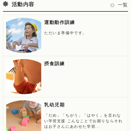
活動内容
活
一覧
動
運動動作訓練
内
容
ただいま準備中です。
の
摂食訓練
乳幼児期
「だめ」「ちがう」「はやく」を言わな
い学習支援 こんなことでお困りならそれ
はお子さんにあわせた学習...