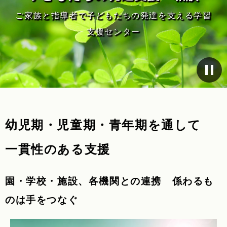
ご家族と指導者で子どもたちの発達を支える学習
支援センター
ス
ラ
イ
ダ
ー
を
幼児期・児童期・青年期を通して
自
動
一貫性のある支援
再
生
を
停
園・学校・施設、各機関との連携 係わるも
止
す
のは手をつなぐ
る