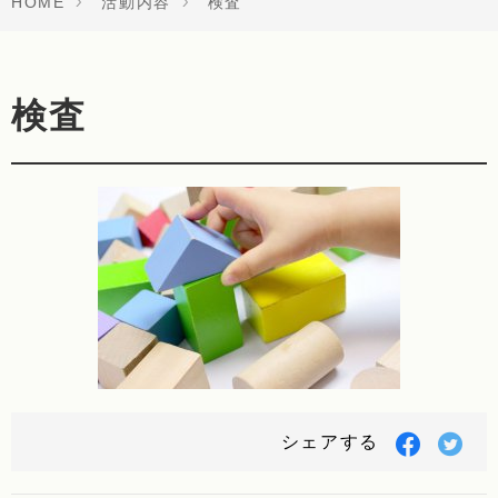
HOME
活動内容
検査
検査
Facebo
Twi
シェアする
で
で
シ
シ
ェ
ェ