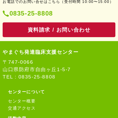
お電話でのお問い合せはこちら（受付時間 10:00〜15:00）
電
0835-25-8808
話
資料請求 / お問い合わせ
番
号：
やまぐち発達臨床支援センター
〒747-0066
山口県防府市自由ヶ丘1-5-7
TEL :
0835-25-8808
センターについて
センター概要
交通アクセス