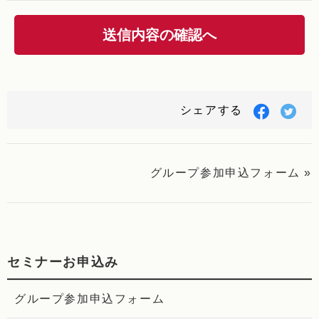
Facebo
Twi
シェアする
で
で
シ
シ
ェ
ェ
ア
ア
グループ参加申込フォーム »
す
す
る
る
セミナーお申込み
グループ参加申込フォーム