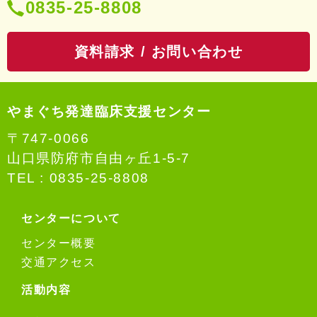
電
0835-25-8808
話
資料請求 / お問い合わせ
番
号：
やまぐち発達臨床支援センター
〒747-0066
山口県防府市自由ヶ丘1-5-7
TEL :
0835-25-8808
センターについて
センター概要
交通アクセス
活動内容